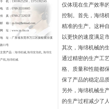
手 机：13018625250，13751392145
仅体现在生产效率
电 话：0769-33310685
控制。首先，海绵
传 真：0769-27229218
邮 箱：zx-fm@hotmail.com
精准的生产。这种
网 址：www.zx-fm.cn
以更快的速度满足
地 址：广东省东莞市万江区拔蛟窝汾溪
路11号
其次，海绵机械的
主营产品：
海绵机械
,
海绵发泡机
,
海绵生
通过精密的生产工
产线
,
泡绵机械
.
格、质量和性能都
保了产品的稳定品
另外，海绵机械生
的生产过程减少了