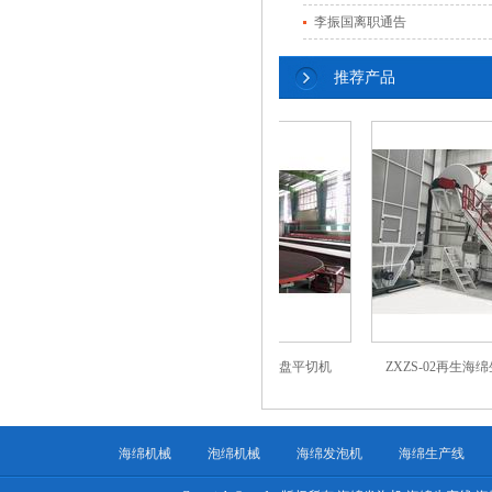
李振国离职通告
推荐产品
0海绵路轨平切机
ZXYP-60/70/100海绵圆盘平切机
ZXZS-02再生海绵生产
海绵机械
泡绵机械
海绵发泡机
海绵生产线