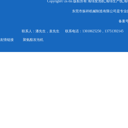
Copyright© zx-fm 版权所有 海绵发泡机,海绵生产
东莞市振祥机械制造有限公司是专业
备案
联系人：潘先生，袁先生
联系电话：13018625250，13751392145
友情链接
聚氨酯发泡机