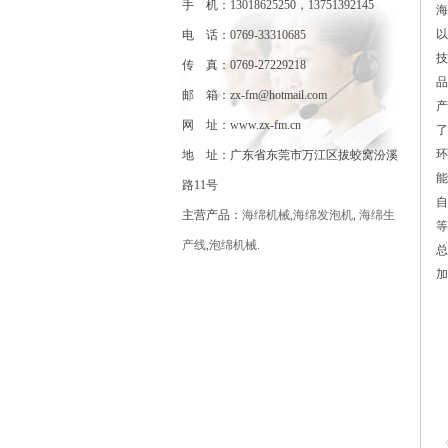
手 机：13018625250，13751392145
海
以
电 话：0769-33310685
技
传 真：0769-27229218
品
邮 箱：zx-fm@hotmail.com
产
网 址：www.zx-fm.cn
了
环
地 址：广东省东莞市万江区拔蛟窝汾溪
能
路11号
自
主营产品：
海绵机械
,
海绵发泡机
,
海绵生
等
产线
,
泡绵机械
.
总
加